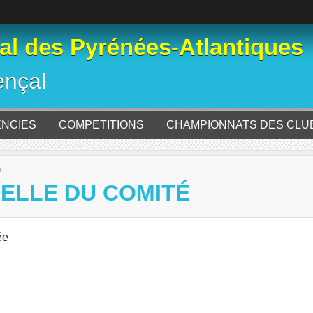
l des Pyrénées-Atlantiques
ençal
ENCIES
COMPETITIONS
CHAMPIONNATS DES CLU
é
ELLE DU COMITÉ
ée