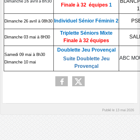
BLANCP
Dimanche 26 avril à 8h30
Finale à 32 équipes
1
1
Individuel Sénior Féminin 2
PSB
Dimanche 26 avril à 08h30
Triplette Séniors Mixte
SAL
Dimanche 03 mai à 8H30
Finale à 32 équipes
Doublette Jeu Provençal
Samedi 09 mai à 8h30
ABC MO
Suite Doublette Jeu
Dimanche 10 mai
Provençal
Publié le
13 mai 2026