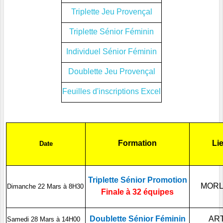
Triplette Jeu Provençal
Triplette Sénior Féminin
Individuel Sénior Féminin
Doublette Jeu Provençal
Feuilles d'inscriptions Excel
Formation
Li
Date
Triplette Sénior Promotion
MOR
Dimanche 22 Mars à 8H30
Finale à 32 équipes
Doublette Sénior Féminin
ART
Samedi 28 Mars à 14H00