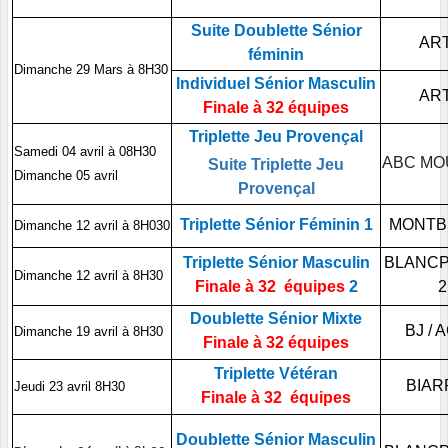
Suite Doublette Sénior
ART
féminin
Dimanche 29 Mars à 8H30
Individuel Sénior Masculin
ART
Finale à 32 équipes
Triplette Jeu Provençal
Samedi 04 avril à 08H30
ABC MO
Suite Triplette Jeu
Dimanche 05 avril
Provençal
Triplette Sénior Féminin 1
MONTB
Dimanche 12 avril à 8H030
Triplette Sénior Masculin
BLANCP
Dimanche 12 avril à 8H30
Finale à 32 équipes
2
2
Doublette Sénior Mixte
BJ / 
Dimanche 19 avril à 8H30
Finale à 32 équipes
Triplette Vétéran
BIAR
Jeudi 23 avril 8H30
Finale à 32 équipes
Doublette Sénior Masculin