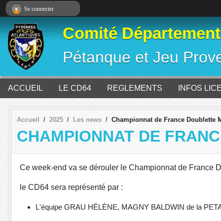
Panneau de gestion des cookies
Se connecter
Comité Départementa
Pétanque et Jeu Prov
ACCUEIL
LE CD64
REGLEMENTS
INFOS LIC
Accueil
2025
Les news
Championnat de France Doublette
CHAMPIONNAT DE FRANC
Ce week-end va se dérouler le Championnat de France Do
le CD64 sera représenté par :
L'équipe GRAU HÉLÈNE, MAGNY BALDWIN de la P