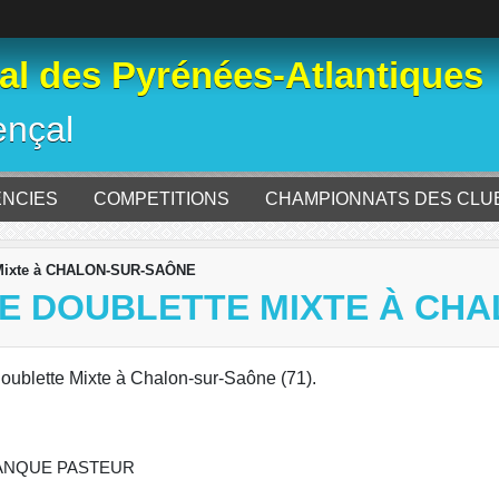
l des Pyrénées-Atlantiques
ençal
ENCIES
COMPETITIONS
CHAMPIONNATS DES CLU
 Mixte à CHALON-SUR-SAÔNE
E DOUBLETTE MIXTE À CH
ublette Mixte à Chalon-sur-Saône (71).
ETANQUE PASTEUR