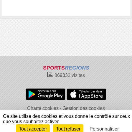
SPORTS
REGIONS
869332
visites
Charte cookies
Gestion des cookies
Informations légales
Signaler un contenu inapproprié
Ce site utilise des cookies et vous donne le contrôle sur ceux
que vous souhaitez activer
Tout accepter
Tout refuser
Personnaliser
Envie de participer ?
Connexion