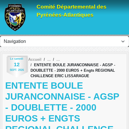
Panneau de gestion des cookies
Comité Départemental des
Pyrénées-Atlantiques
Le
samedi
Accueil
12
ENTENTE BOULE JURANCONNAISE - AGSP -
DOUBLETTE - 2000 EUROS + Engts REGIONAL
SEPT.
2026
CHALLENGE ERIC LISSARAGUE
ENTENTE BOULE
JURANCONNAISE - AGSP
- DOUBLETTE - 2000
EUROS + ENGTS