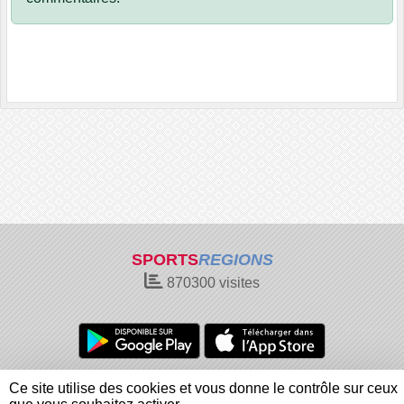
SPORTS
REGIONS
870300
visites
Charte cookies
Gestion des cookies
Ce site utilise des cookies et vous donne le contrôle sur ceux
Informations légales
Signaler un contenu inapproprié