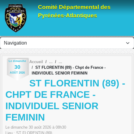
Panneau de gestion des cookies
Comité Départemental des
Pyrénées-Atlantiques
Le
dimanche
Accueil
30
ST FLORENTIN (89) - Chpt de France -
INDIVIDUEL SENIOR FEMININ
AOÛT
2026
ST FLORENTIN (89) -
CHPT DE FRANCE -
INDIVIDUEL SENIOR
FEMININ
Le
dimanche
30
août
2026
à 08h30
Lieu :
ST FLORENTIN (89)