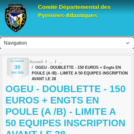
Panneau de gestion des cookies
Comité Départemental des
Pyrénées-Atlantiques
Le
samedi
Accueil
30
OGEU - DOUBLETTE - 150 EUROS + Engts EN
POULE (A /B) - LIMITE A 50 EQUIPES INSCRIPTION
MAI
2026
AVANT LE 28
OGEU - DOUBLETTE - 150
EUROS + ENGTS EN
POULE (A /B) - LIMITE A
50 EQUIPES INSCRIPTION