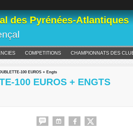
l des Pyrénées-Atlantiques
ençal
ENCIES
COMPETITIONS
CHAMPIONNATS DES CLU
OUBLETTE-100 EUROS + Engts
TE-100 EUROS + ENGTS