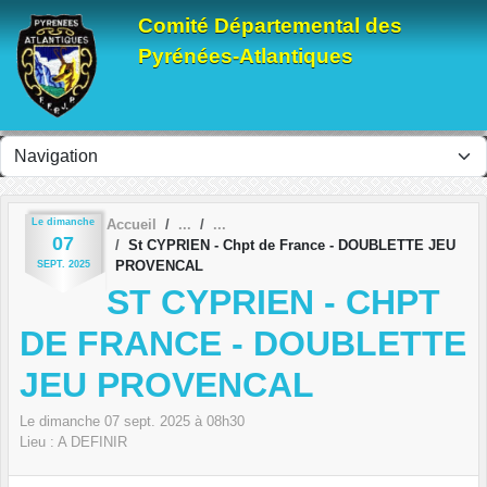
Panneau de gestion des cookies
Comité Départemental des
Pyrénées-Atlantiques
Le
dimanche
Accueil
07
St CYPRIEN - Chpt de France - DOUBLETTE JEU
PROVENCAL
SEPT.
2025
ST CYPRIEN - CHPT
DE FRANCE - DOUBLETTE
JEU PROVENCAL
Le
dimanche
07
sept.
2025
à 08h30
Lieu :
A DEFINIR