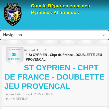
Panneau de gestion des cookies
Comité Départemental des
Pyrénées-Atlantiques
Le
vendredi
Accueil
05
St CYPRIEN - Chpt de France - DOUBLETTE JEU
PROVENCAL
SEPT.
2025
ST CYPRIEN - CHPT
DE FRANCE - DOUBLETTE
JEU PROVENCAL
Le
vendredi
05
sept.
2025
à 08h30
Lieu :
A DEFINIR